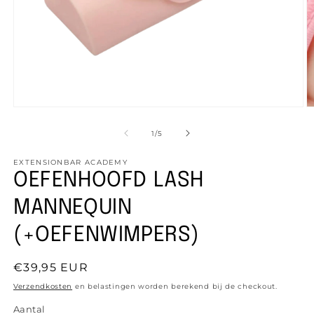
Media
M
1
2
openen
o
van
1
/
5
in
in
modaal
m
EXTENSIONBAR ACADEMY
OEFENHOOFD LASH
MANNEQUIN
(+OEFENWIMPERS)
Normale
€39,95 EUR
prijs
Verzendkosten
en belastingen worden berekend bij de checkout.
Aantal